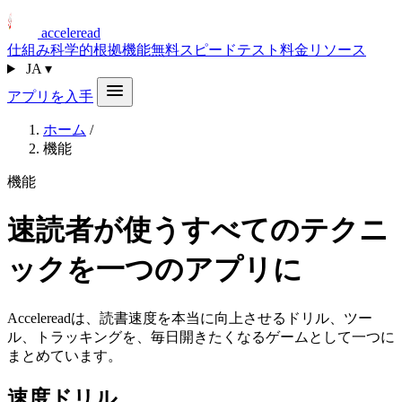
acceleread
仕組み
科学的根拠
機能
無料スピードテスト
料金
リソース
JA
▾
アプリを入手
ホーム
/
機能
機能
速読者が使うすべてのテクニ
ックを一つのアプリに
Accelereadは、読書速度を本当に向上させるドリル、ツー
ル、トラッキングを、毎日開きたくなるゲームとして一つに
まとめています。
速度ドリル