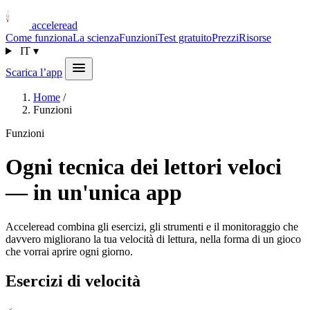
acceleread
Come funziona
La scienza
Funzioni
Test gratuito
Prezzi
Risorse
IT
▾
Scarica l’app
Home
/
Funzioni
Funzioni
Ogni tecnica dei lettori veloci
— in un'unica app
Acceleread combina gli esercizi, gli strumenti e il monitoraggio che
davvero migliorano la tua velocità di lettura, nella forma di un gioco
che vorrai aprire ogni giorno.
Esercizi di velocità