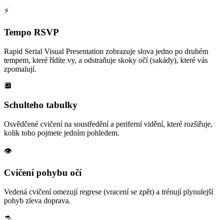
⚡
Tempo RSVP
Rapid Serial Visual Presentation zobrazuje slova jedno po druhém
tempem, které řídíte vy, a odstraňuje skoky očí (sakády), které vás
zpomalují.
🔲
Schulteho tabulky
Osvědčené cvičení na soustředění a periferní vidění, které rozšiřuje,
kolik toho pojmete jedním pohledem.
👁️
Cvičení pohybu očí
Vedená cvičení omezují regrese (vracení se zpět) a trénují plynulejší
pohyb zleva doprava.
🦘