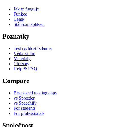
Jak to funguje
Funkce
Ceník
Stáhnout aplikaci
Poznatky
Test rychlosti zdarma
Věda za tím
Materiály
Glossary
Help & FAQ
Compare
Best speed reading apps
vs Spreeder
vs Speechify
For students
For professionals
Společnost