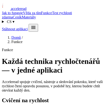
acceleread
Jak to funguje
Věda za tím
Funkce
Test rychlosti
zdarma
Ceník
Materiály
CS
▾
Stáhnout aplikaci
Domů
/
Funkce
Funkce
Každá technika rychločtenářů
— v jedné aplikaci
Acceleread spojuje cvičení, nástroje a sledování pokroku, které vaši
rychlost čtení opravdu posunou, v podobě hry, kterou budete chtít
otevírat každý den.
Cvičení na rychlost