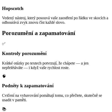
Hopscotch
Vedený nástroj, který posouvá vaše zaostření po řádku ve skocích a
odbourává zvyk znovu číst každé slovo.
Porozumění a zapamatování
✅
Kontroly porozumění
Krátké otázky po textech potvrzují, že chápete — a jen
nepřelétáváte — i když vaše rychlost roste.
🧠
Podněty k zapamatování
Cvičení na vybavování pomáhají tomu, co přečtete, skutečně se
usadit v paměti.
📚