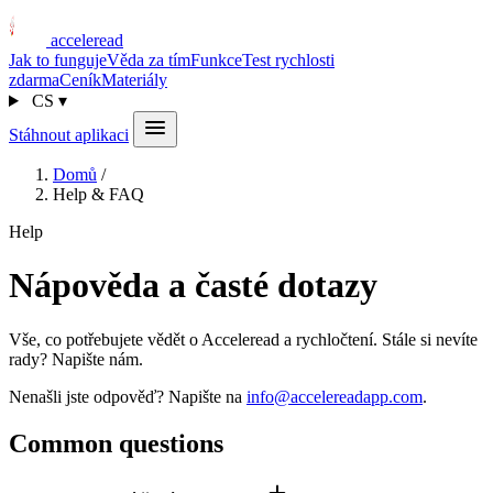
acceleread
Jak to funguje
Věda za tím
Funkce
Test rychlosti
zdarma
Ceník
Materiály
CS
▾
Stáhnout aplikaci
Domů
/
Help & FAQ
Help
Nápověda a časté dotazy
Vše, co potřebujete vědět o Acceleread a rychločtení. Stále si nevíte
rady? Napište nám.
Nenašli jste odpověď? Napište na
info@accelereadapp.com
.
Common questions