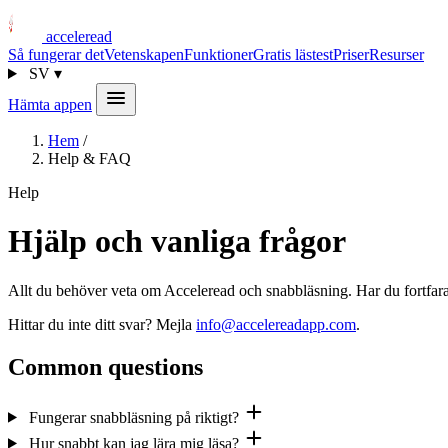
acceleread
Så fungerar det
Vetenskapen
Funktioner
Gratis lästest
Priser
Resurser
SV
▾
Hämta appen
Hem
/
Help & FAQ
Help
Hjälp och vanliga frågor
Allt du behöver veta om Acceleread och snabbläsning. Har du fortfara
Hittar du inte ditt svar? Mejla
info@accelereadapp.com
.
Common questions
Fungerar snabbläsning på riktigt?
Hur snabbt kan jag lära mig läsa?