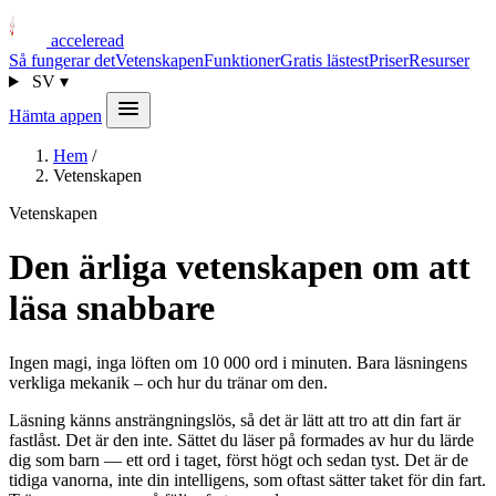
acceleread
Så fungerar det
Vetenskapen
Funktioner
Gratis lästest
Priser
Resurser
SV
▾
Hämta appen
Hem
/
Vetenskapen
Vetenskapen
Den ärliga vetenskapen om att
läsa snabbare
Ingen magi, inga löften om 10 000 ord i minuten. Bara läsningens
verkliga mekanik – och hur du tränar om den.
Läsning känns ansträngningslös, så det är lätt att tro att din fart är
fastlåst. Det är den inte. Sättet du läser på formades av hur du lärde
dig som barn — ett ord i taget, först högt och sedan tyst. Det är de
tidiga vanorna, inte din intelligens, som oftast sätter taket för din fart.