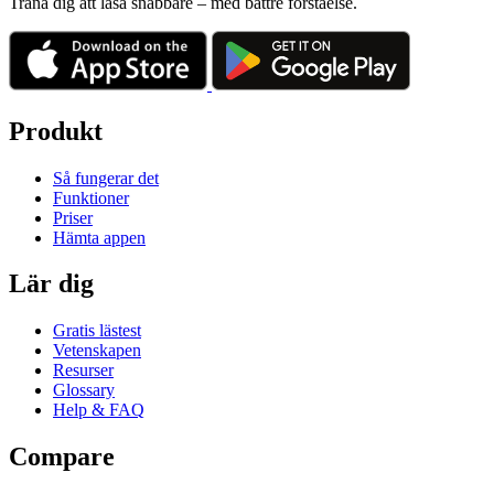
Träna dig att läsa snabbare – med bättre förståelse.
Produkt
Så fungerar det
Funktioner
Priser
Hämta appen
Lär dig
Gratis lästest
Vetenskapen
Resurser
Glossary
Help & FAQ
Compare