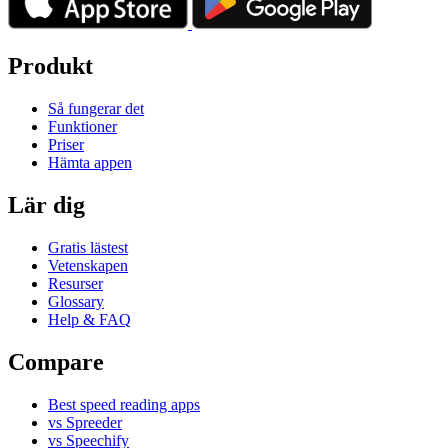
Produkt
Så fungerar det
Funktioner
Priser
Hämta appen
Lär dig
Gratis lästest
Vetenskapen
Resurser
Glossary
Help & FAQ
Compare
Best speed reading apps
vs Spreeder
vs Speechify