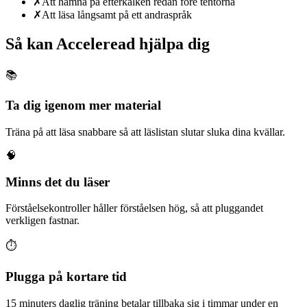
✗
Att hamna på efterkälken redan före tentorna
✗
Att läsa långsamt på ett andraspråk
Så kan Acceleread hjälpa dig
📚
Ta dig igenom mer material
Träna på att läsa snabbare så att läslistan slutar sluka dina kvällar.
🧠
Minns det du läser
Förståelsekontroller håller förståelsen hög, så att pluggandet
verkligen fastnar.
⏱️
Plugga på kortare tid
15 minuters daglig träning betalar tillbaka sig i timmar under en