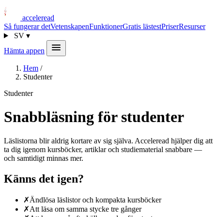
acceleread
Så fungerar det
Vetenskapen
Funktioner
Gratis lästest
Priser
Resurser
SV
▾
Hämta appen
Hem
/
Studenter
Studenter
Snabbläsning för studenter
Läslistorna blir aldrig kortare av sig själva. Acceleread hjälper dig att
ta dig igenom kursböcker, artiklar och studiematerial snabbare —
och samtidigt minnas mer.
Känns det igen?
✗
Ändlösa läslistor och kompakta kursböcker
✗
Att läsa om samma stycke tre gånger