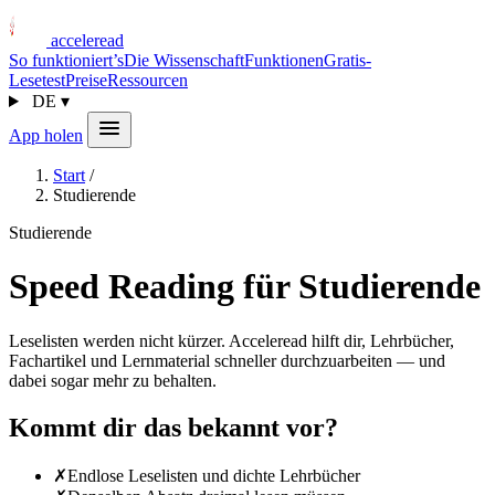
acceleread
So funktioniert’s
Die Wissenschaft
Funktionen
Gratis-
Lesetest
Preise
Ressourcen
DE
▾
App holen
Start
/
Studierende
Studierende
Speed Reading für Studierende
Leselisten werden nicht kürzer. Acceleread hilft dir, Lehrbücher,
Fachartikel und Lernmaterial schneller durchzuarbeiten — und
dabei sogar mehr zu behalten.
Kommt dir das bekannt vor?
✗
Endlose Leselisten und dichte Lehrbücher