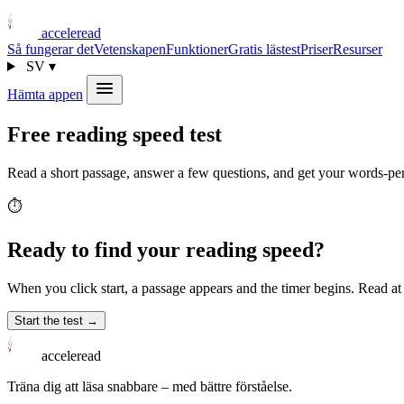
acceleread
Så fungerar det
Vetenskapen
Funktioner
Gratis lästest
Priser
Resurser
SV
▾
Hämta appen
Free reading speed test
Read a short passage, answer a few questions, and get your words-pe
⏱️
Ready to find your reading speed?
When you click start, a passage appears and the timer begins. Read 
Start the test →
acceleread
Träna dig att läsa snabbare – med bättre förståelse.