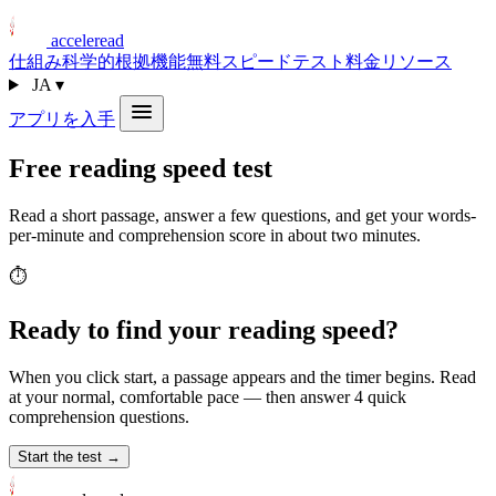
acceleread
仕組み
科学的根拠
機能
無料スピードテスト
料金
リソース
JA
▾
アプリを入手
Free reading speed test
Read a short passage, answer a few questions, and get your words-
per-minute and comprehension score in about two minutes.
⏱️
Ready to find your reading speed?
When you click start, a passage appears and the timer begins. Read
at your normal, comfortable pace — then answer 4 quick
comprehension questions.
Start the test →