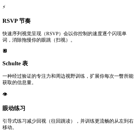
⚡
RSVP 节奏
快速序列视觉呈现（RSVP）会以你控制的速度逐个闪现单
词，消除拖慢你的眼跳（扫视）。
🔲
Schulte 表
一种经过验证的专注力和周边视野训练，扩展你每次一瞥所能
获取的信息量。
👁️
眼动练习
引导式练习减少回视（往回跳读），并训练更流畅的从左到右
移动。