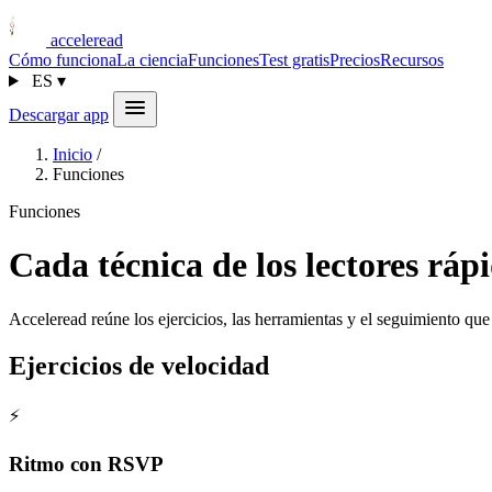
acceleread
Cómo funciona
La ciencia
Funciones
Test gratis
Precios
Recursos
ES
▾
Descargar app
Inicio
/
Funciones
Funciones
Cada técnica de los lectores ráp
Acceleread reúne los ejercicios, las herramientas y el seguimiento que
Ejercicios de velocidad
⚡
Ritmo con RSVP