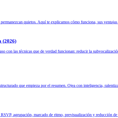
 permanezcan quietos. Aquí te explicamos cómo funciona, sus ventajas y
a (2026)
o con las técnicas que de verdad funcionan: reducir la subvocalización
estructurado que empieza por el resumen. Ojea con inteligencia, ralen
sis: RSVP, agrupación, marcado de ritmo, previsualización y reducción d