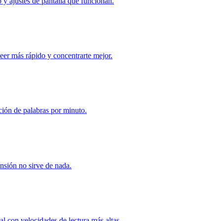
o y ajustes de pantalla que funcionan.
leer más rápido y concentrarte mejor.
ión de palabras por minuto.
ensión no sirve de nada.
l con velocidades de lectura más altas.