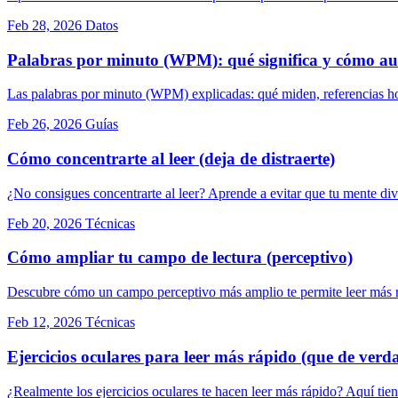
Feb 28, 2026
Datos
Palabras por minuto (WPM): qué significa y cómo a
Las palabras por minuto (WPM) explicadas: qué miden, referencias ho
Feb 26, 2026
Guías
Cómo concentrarte al leer (deja de distraerte)
¿No consigues concentrarte al leer? Aprende a evitar que tu mente div
Feb 20, 2026
Técnicas
Cómo ampliar tu campo de lectura (perceptivo)
Descubre cómo un campo perceptivo más amplio te permite leer más ráp
Feb 12, 2026
Técnicas
Ejercicios oculares para leer más rápido (que de ver
¿Realmente los ejercicios oculares te hacen leer más rápido? Aquí tie