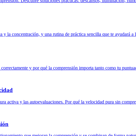
comprensión. Descubre soluciones prácticas: descansos, iluminación, ritm
a y la concentración, y una rutina de práctica sencilla que te ayudará a 
 correctamente y por qué la comprensión importa tanto como tu puntuac
cidad
tura activa y las autoevaluaciones. Por qué la velocidad pura sin compr
sión
estionamiento que mejoran la comprensión y se combinan de forma natura