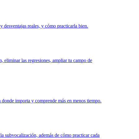
 desventajas reales, y cómo practicarla bien.
, eliminar las regresiones, ampliar tu campo de
tiza donde importa y comprende más en menos tiempo.
e la subvocalización, además de cómo practicar cada