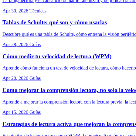
La fatiga lectora y el cansancio ocular te ralentizan y perjudican la 
Apr 30, 2026
Técnicas
Tablas de Schulte: qué son y cómo usarlas
Descubre qué es una tabla de Schulte, cómo entrena la visión periféric
Apr 28, 2026
Guías
Cómo medir tu velocidad de lectura (WPM)
Aprende cómo funciona un test de velocidad de lectura, cómo hacerlo
Apr 20, 2026
Guías
Cómo mejorar la comprensión lectora, no solo la velo
Aprende a mejorar la comprensión lectora con la lectura previa, la lec
Apr 15, 2026
Guías
Estrategias de lectura activa que mejoran la compren
Estrategias de lectura activa como SQ3R, la previsualización y el cu