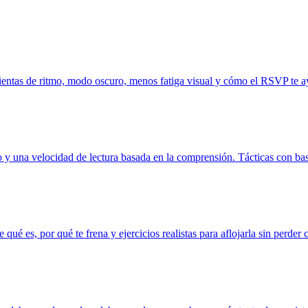
mientas de ritmo, modo oscuro, menos fatiga visual y cómo el RSVP te 
vo y una velocidad de lectura basada en la comprensión. Tácticas con ba
 qué es, por qué te frena y ejercicios realistas para aflojarla sin perder