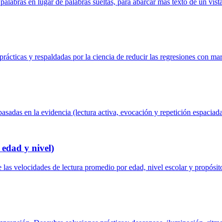
palabras en lugar de palabras sueltas, para abarcar más texto de un vis
prácticas y respaldadas por la ciencia de reducir las regresiones con ma
asadas en la evidencia (lectura activa, evocación y repetición espaciada
edad y nivel)
 las velocidades de lectura promedio por edad, nivel escolar y propósi