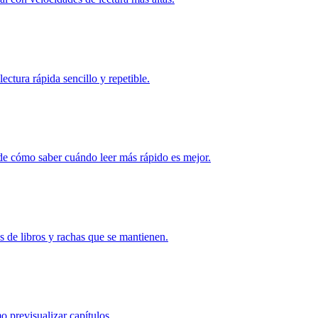
ctura rápida sencillo y repetible.
 de cómo saber cuándo leer más rápido es mejor.
es de libros y rachas que se mantienen.
o previsualizar capítulos.