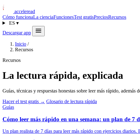
acceleread
Cómo funciona
La ciencia
Funciones
Test gratis
Precios
Recursos
ES
▾
Descargar app
Inicio
/
Recursos
Recursos
La lectura rápida, explicada
Guías, técnicas y respuestas honestas sobre leer más rápido, además d
Hacer el test gratis →
Glosario de lectura rápida
Guías
Cómo leer más rápido en una semana: un plan de 7 d
Un plan realista de 7 días para leer más rápido con ejercicios diari