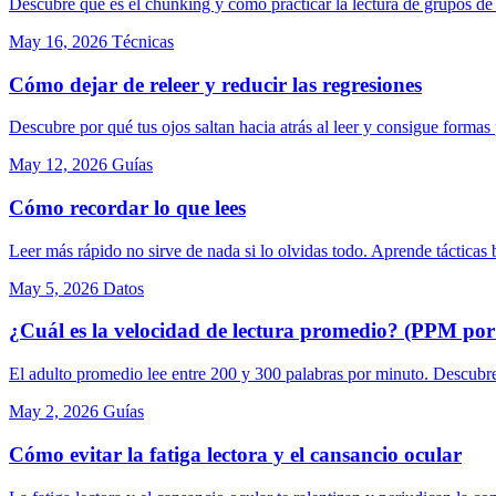
Descubre qué es el chunking y cómo practicar la lectura de grupos de 
May 16, 2026
Técnicas
Cómo dejar de releer y reducir las regresiones
Descubre por qué tus ojos saltan hacia atrás al leer y consigue formas 
May 12, 2026
Guías
Cómo recordar lo que lees
Leer más rápido no sirve de nada si lo olvidas todo. Aprende tácticas b
May 5, 2026
Datos
¿Cuál es la velocidad de lectura promedio? (PPM por 
El adulto promedio lee entre 200 y 300 palabras por minuto. Descubre
May 2, 2026
Guías
Cómo evitar la fatiga lectora y el cansancio ocular