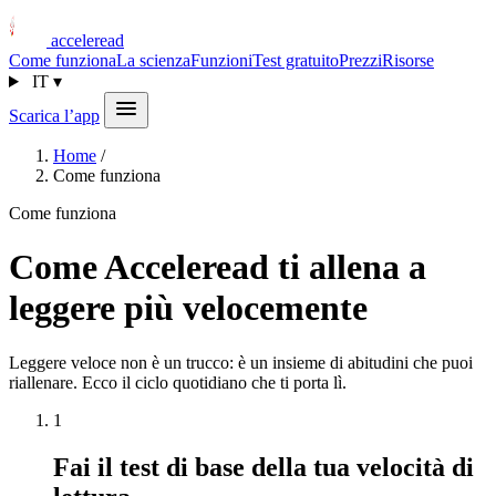
acceleread
Come funziona
La scienza
Funzioni
Test gratuito
Prezzi
Risorse
IT
▾
Scarica l’app
Home
/
Come funziona
Come funziona
Come Acceleread ti allena a
leggere più velocemente
Leggere veloce non è un trucco: è un insieme di abitudini che puoi
riallenare. Ecco il ciclo quotidiano che ti porta lì.
1
Fai il test di base della tua velocità di