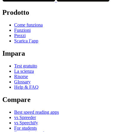
Prodotto
Come funziona
Funzioni
Prezzi
Scarica l’app
Impara
Test gratuito
La scienza
Risorse
Glossary
Help & FAQ
Compare
Best speed reading apps
vs Spreeder
vs Speechify
For students