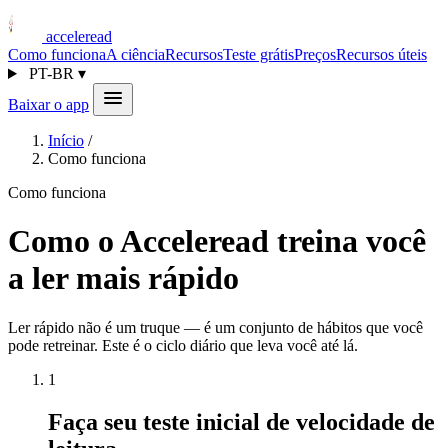
acceleread
Como funciona
A ciência
Recursos
Teste grátis
Preços
Recursos úteis
PT-BR
▾
Baixar o app
Início
/
Como funciona
Como funciona
Como o Acceleread treina você
a ler mais rápido
Ler rápido não é um truque — é um conjunto de hábitos que você
pode retreinar. Este é o ciclo diário que leva você até lá.
1
Faça seu teste inicial de velocidade de