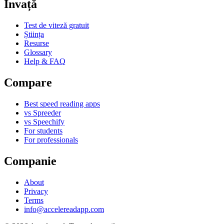
Învață
Test de viteză gratuit
Știința
Resurse
Glossary
Help & FAQ
Compare
Best speed reading apps
vs Spreeder
vs Speechify
For students
For professionals
Companie
About
Privacy
Terms
info@accelereadapp.com