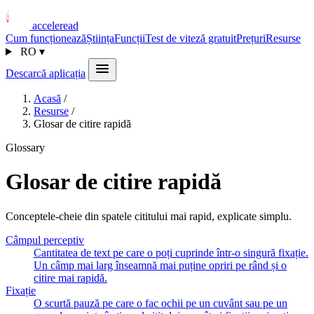
acceleread
Cum funcționează
Știința
Funcții
Test de viteză gratuit
Prețuri
Resurse
RO
▾
Descarcă aplicația
Acasă
/
Resurse
/
Glosar de citire rapidă
Glossary
Glosar de citire rapidă
Conceptele-cheie din spatele cititului mai rapid, explicate simplu.
Câmpul perceptiv
Cantitatea de text pe care o poți cuprinde într-o singură fixație.
Un câmp mai larg înseamnă mai puține opriri pe rând și o
citire mai rapidă.
Fixație
O scurtă pauză pe care o fac ochii pe un cuvânt sau pe un