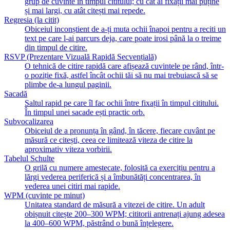
grup de cuvinte în timpul cititului; cu cât ai fixații mai puține
și mai largi, cu atât citești mai repede.
Regresia (la citit)
Obiceiul inconștient de a-ți muta ochii înapoi pentru a reciti un
text pe care l-ai parcurs deja, care poate irosi până la o treime
din timpul de citire.
RSVP (Prezentare Vizuală Rapidă Secvențială)
O tehnică de citire rapidă care afișează cuvintele pe rând, într-
o poziție fixă, astfel încât ochii tăi să nu mai trebuiască să se
plimbe de-a lungul paginii.
Sacadă
Saltul rapid pe care îl fac ochii între fixații în timpul cititului.
În timpul unei sacade ești practic orb.
Subvocalizarea
Obiceiul de a pronunța în gând, în tăcere, fiecare cuvânt pe
măsură ce citești, ceea ce limitează viteza de citire la
aproximativ viteza vorbirii.
Tabelul Schulte
O grilă cu numere amestecate, folosită ca exercițiu pentru a
lărgi vederea periferică și a îmbunătăți concentrarea, în
vederea unei citiri mai rapide.
WPM (cuvinte pe minut)
Unitatea standard de măsură a vitezei de citire. Un adult
obișnuit citește 200–300 WPM; cititorii antrenați ajung adesea
la 400–600 WPM, păstrând o bună înțelegere.