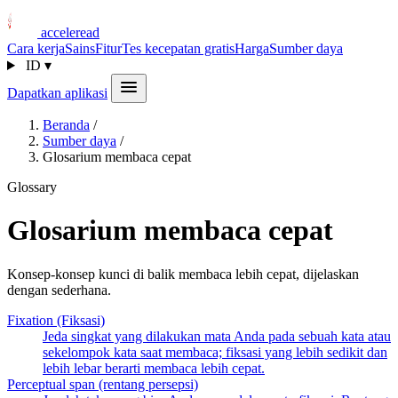
acceleread
Cara kerja
Sains
Fitur
Tes kecepatan gratis
Harga
Sumber daya
ID
▾
Dapatkan aplikasi
Beranda
/
Sumber daya
/
Glosarium membaca cepat
Glossary
Glosarium membaca cepat
Konsep-konsep kunci di balik membaca lebih cepat, dijelaskan
dengan sederhana.
Fixation (Fiksasi)
Jeda singkat yang dilakukan mata Anda pada sebuah kata atau
sekelompok kata saat membaca; fiksasi yang lebih sedikit dan
lebih lebar berarti membaca lebih cepat.
Perceptual span (rentang persepsi)