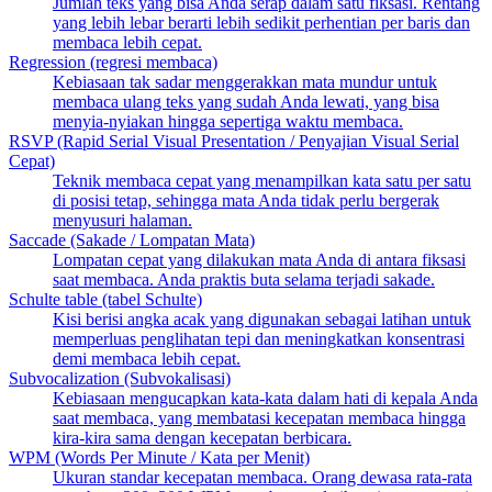
Jumlah teks yang bisa Anda serap dalam satu fiksasi. Rentang
yang lebih lebar berarti lebih sedikit perhentian per baris dan
membaca lebih cepat.
Regression (regresi membaca)
Kebiasaan tak sadar menggerakkan mata mundur untuk
membaca ulang teks yang sudah Anda lewati, yang bisa
menyia-nyiakan hingga sepertiga waktu membaca.
RSVP (Rapid Serial Visual Presentation / Penyajian Visual Serial
Cepat)
Teknik membaca cepat yang menampilkan kata satu per satu
di posisi tetap, sehingga mata Anda tidak perlu bergerak
menyusuri halaman.
Saccade (Sakade / Lompatan Mata)
Lompatan cepat yang dilakukan mata Anda di antara fiksasi
saat membaca. Anda praktis buta selama terjadi sakade.
Schulte table (tabel Schulte)
Kisi berisi angka acak yang digunakan sebagai latihan untuk
memperluas penglihatan tepi dan meningkatkan konsentrasi
demi membaca lebih cepat.
Subvocalization (Subvokalisasi)
Kebiasaan mengucapkan kata-kata dalam hati di kepala Anda
saat membaca, yang membatasi kecepatan membaca hingga
kira-kira sama dengan kecepatan berbicara.
WPM (Words Per Minute / Kata per Menit)
Ukuran standar kecepatan membaca. Orang dewasa rata-rata