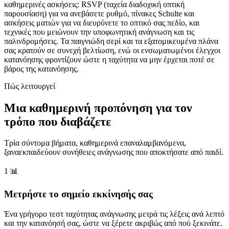
καθημερινές ασκήσεις: RSVP (ταχεία διαδοχική οπτική
παρουσίαση) για να ανεβάσετε ρυθμό, πίνακες Schulte και
ασκήσεις ματιών για να διευρύνετε το οπτικό σας πεδίο, και
τεχνικές που μειώνουν την υποφωνητική ανάγνωση και τις
παλινδρομήσεις. Τα παιγνιώδη σερί και τα εξατομικευμένα πλάνα
σας κρατούν σε συνεχή βελτίωση, ενώ οι ενσωματωμένοι έλεγχοι
κατανόησης φροντίζουν ώστε η ταχύτητα να μην έρχεται ποτέ σε
βάρος της κατανόησης.
Πώς λειτουργεί
Μια καθημερινή προπόνηση για τον
τρόπο που διαβάζετε
Τρία σύντομα βήματα, καθημερινά επαναλαμβανόμενα,
ξαναεκπαιδεύουν συνήθειες ανάγνωσης που αποκτήσατε από παιδί.
1
📊
Μετρήστε το σημείο εκκίνησής σας
Ένα γρήγορο τεστ ταχύτητας ανάγνωσης μετρά τις λέξεις ανά λεπτό
και την κατανόησή σας, ώστε να ξέρετε ακριβώς από πού ξεκινάτε.