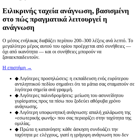
Ειλικρινής ταχεία ανάγνωση, βασισμένη
στο πώς πραγματικά λειτουργεί η
ανάγνωση
Ο μέσος ενήλικας διαβάζει περίπου 200–300 λέξεις ανά λεπτό. Το
μεγαλύτερο μέρος αυτού του ορίου προέρχεται από συνήθειες —
όχι από ικανότητα — και οι συνήθειες μπορούν να
ξαναεκπαιδευτούν.
Η επιστήμη →
◆
Λιγότερες προσηλώσεις: η εκπαίδευση ενός ευρύτερου
αντιληπτικού πεδίου σημαίνει ότι τα μάτια σας σταματούν σε
λιγότερα σημεία ανά γραμμή.
◆
Λιγότερες παλινδρομήσεις: μείωση του ασυνείδητου
γυρίσματος προς τα πίσω που ξοδεύει αθόρυβα χρόνο
ανάγνωσης.
◆
Λιγότερη υποφωνητική ανάγνωση: απαλή χαλάρωση της
«εσωτερικής φωνής» που σας περιορίζει στην ταχύτητα της
ομιλίας.
◆
Πρώτα η κατανόηση: κάθε άσκηση συνδυάζει την
ταχύτητα με ελέγχους, γιατί η γρήγορη ανάγνωση που δεν