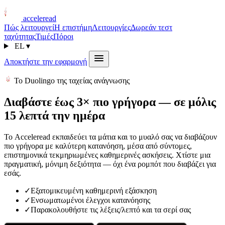
acceleread
Πώς λειτουργεί
Η επιστήμη
Λειτουργίες
Δωρεάν τεστ
ταχύτητας
Τιμές
Πόροι
EL
▾
Αποκτήστε την εφαρμογή
Το Duolingo της ταχείας ανάγνωσης
Διαβάστε έως 3× πιο γρήγορα — σε μόλις
15 λεπτά την ημέρα
Το Acceleread εκπαιδεύει τα μάτια και το μυαλό σας να διαβάζουν
πιο γρήγορα με καλύτερη κατανόηση, μέσα από σύντομες,
επιστημονικά τεκμηριωμένες καθημερινές ασκήσεις. Χτίστε μια
πραγματική, μόνιμη δεξιότητα — όχι ένα ρομπότ που διαβάζει για
εσάς.
✓
Εξατομικευμένη καθημερινή εξάσκηση
✓
Ενσωματωμένοι έλεγχοι κατανόησης
✓
Παρακολουθήστε τις λέξεις/λεπτό και τα σερί σας