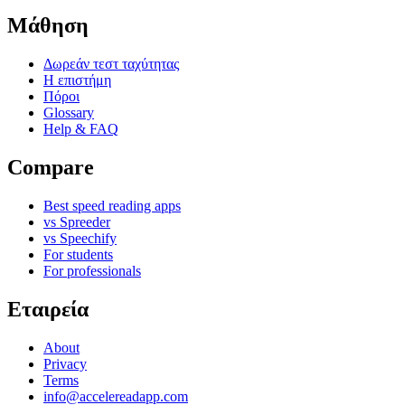
Μάθηση
Δωρεάν τεστ ταχύτητας
Η επιστήμη
Πόροι
Glossary
Help & FAQ
Compare
Best speed reading apps
vs Spreeder
vs Speechify
For students
For professionals
Εταιρεία
About
Privacy
Terms
info@accelereadapp.com